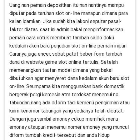
Uang nan pemain depositkan itu nan nantinya mampu
diputar pada taruhan slot on-line manapun dimana para
kalian idamkan. Jika sudah kita lakoni seputar pasal-
faktor diatas. saat ini admin bakal menginformasikan
pemain cara untuk membuat tambah saldo doku
kedalam akun baru perjudian slot on-line pemain inipun.
Caranya juga encer, sobat patut beber form tambah
dana di website game slot online tertulis. Setelah
memenangkan tautan model dimana yang bakal
dibutuhkan agar menyeret dana kedalam akun baru slot
on-line. Seumpama kita menggunakan bank domestik
bergerak pergi kemesin atm terdekat menemui no
tabungan nang ada diform tadi kemenu pengiriman atau
kirim kenomor tabungan yang sedianya telah dicatat.
Dengan juga sambil emoney cukup memihak menu
emoney ataupun menemui nomer emoney yang muncul
diform tambah kredit tersebut dan anda hidup