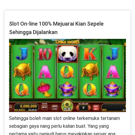
Slot On-line 100% Mejuarai Kian Sepele
Sehingga Dijalankan
Sehingga boleh main slot online terkemuka tertanam
sebagian gaya nang perlu kalian buat. Yang yang
pertama yaitu penjudi harus meyakinkan server apa