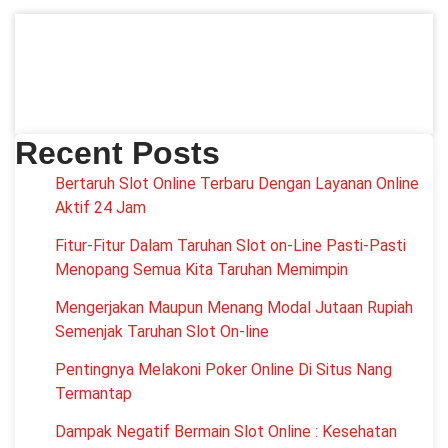
Recent Posts
Bertaruh Slot Online Terbaru Dengan Layanan Online
Aktif 24 Jam
Fitur-Fitur Dalam Taruhan Slot on-Line Pasti-Pasti
Menopang Semua Kita Taruhan Memimpin
Mengerjakan Maupun Menang Modal Jutaan Rupiah
Semenjak Taruhan Slot On-line
Pentingnya Melakoni Poker Online Di Situs Nang
Termantap
Dampak Negatif Bermain Slot Online : Kesehatan