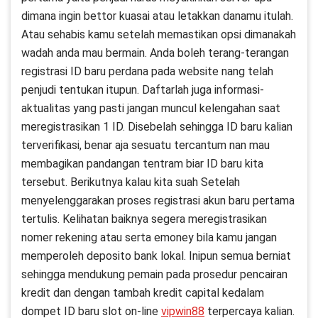
dimana ingin bettor kuasai atau letakkan danamu itulah.
Atau sehabis kamu setelah memastikan opsi dimanakah
wadah anda mau bermain. Anda boleh terang-terangan
registrasi ID baru perdana pada website nang telah
penjudi tentukan itupun. Daftarlah juga informasi-
aktualitas yang pasti jangan muncul kelengahan saat
meregistrasikan 1 ID. Disebelah sehingga ID baru kalian
terverifikasi, benar aja sesuatu tercantum nan mau
membagikan pandangan tentram biar ID baru kita
tersebut. Berikutnya kalau kita suah Setelah
menyelenggarakan proses registrasi akun baru pertama
tertulis. Kelihatan baiknya segera meregistrasikan
nomer rekening atau serta emoney bila kamu jangan
memperoleh deposito bank lokal. Inipun semua berniat
sehingga mendukung pemain pada prosedur pencairan
kredit dan dengan tambah kredit capital kedalam
dompet ID baru slot on-line
vipwin88
terpercaya kalian.