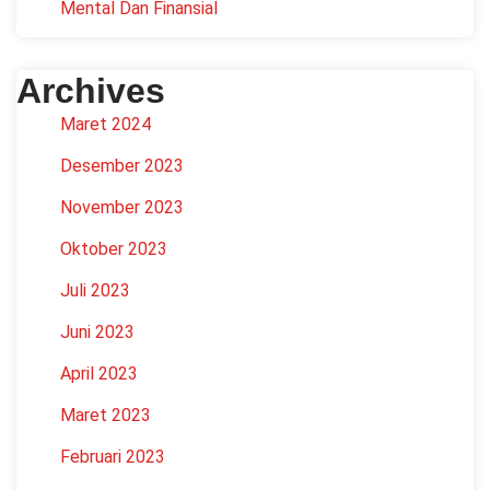
Mental Dan Finansial
Archives
Maret 2024
Desember 2023
November 2023
Oktober 2023
Juli 2023
Juni 2023
April 2023
Maret 2023
Februari 2023