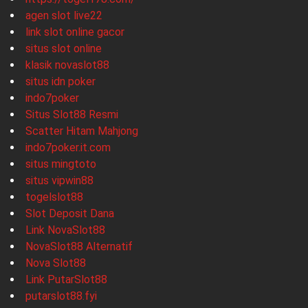
agen slot live22
link slot online gacor
situs slot online
klasik novaslot88
situs idn poker
indo7poker
Situs Slot88 Resmi
Scatter Hitam Mahjong
indo7poker.it.com
situs mingtoto
situs vipwin88
togelslot88
Slot Deposit Dana
Link NovaSlot88
NovaSlot88 Alternatif
Nova Slot88
Link PutarSlot88
putarslot88.fyi