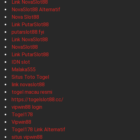
Link NovaSlot88
NovaSlot88 Alternatif
Nova Slot88
Link PutarSlot88
putarslot88.fyi
Link NovaSlot88
NovaSlot88
Link PutarSlot88
IDN slot
Malaka555
Situs Toto Togel
link novaslot88
togel macau resmi
https://togelslot88.cc/
vipwin88 login
Togel178
Vipwin88
Togel178 Link Alternatif
situs vipwin88