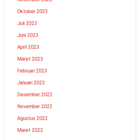
Oktober 2023
Juli 2023
Juni 2023
April 2023
Maret 2023
Februari 2023
Januari 2023
Desember 2022
November 2022
Agustus 2022
Maret 2022