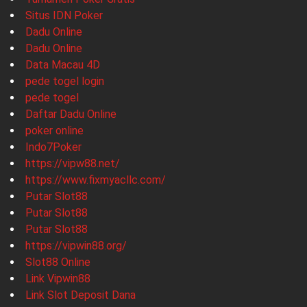
Situs IDN Poker
Dadu Online
Dadu Online
Data Macau 4D
pede togel login
pede togel
Daftar Dadu Online
poker online
Indo7Poker
https://vipw88.net/
https://www.fixmyacllc.com/
Putar Slot88
Putar Slot88
Putar Slot88
https://vipwin88.org/
Slot88 Online
Link Vipwin88
Link Slot Deposit Dana