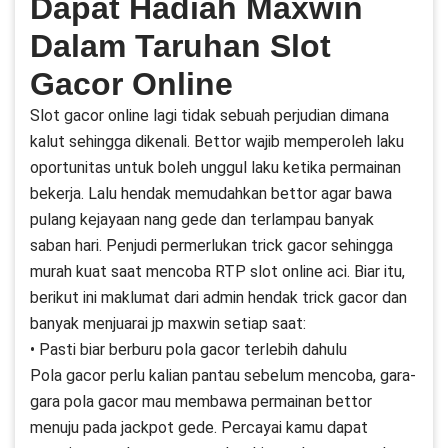
Dapat Hadiah Maxwin
Dalam Taruhan Slot
Gacor Online
Slot gacor online lagi tidak sebuah perjudian dimana
kalut sehingga dikenali. Bettor wajib memperoleh laku
oportunitas untuk boleh unggul laku ketika permainan
bekerja. Lalu hendak memudahkan bettor agar bawa
pulang kejayaan nang gede dan terlampau banyak
saban hari. Penjudi permerlukan trick gacor sehingga
murah kuat saat mencoba RTP slot online aci. Biar itu,
berikut ini maklumat dari admin hendak trick gacor dan
banyak menjuarai jp maxwin setiap saat:
• Pasti biar berburu pola gacor terlebih dahulu
Pola gacor perlu kalian pantau sebelum mencoba, gara-
gara pola gacor mau membawa permainan bettor
menuju pada jackpot gede. Percayai kamu dapat