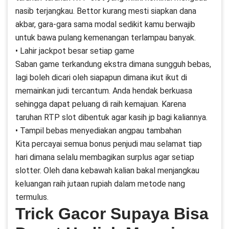
nasib terjangkau. Bettor kurang mesti siapkan dana
akbar, gara-gara sama modal sedikit kamu berwajib
untuk bawa pulang kemenangan terlampau banyak.
• Lahir jackpot besar setiap game
Saban game terkandung ekstra dimana sungguh bebas,
lagi boleh dicari oleh siapapun dimana ikut ikut di
memainkan judi tercantum. Anda hendak berkuasa
sehingga dapat peluang di raih kemajuan. Karena
taruhan RTP slot dibentuk agar kasih jp bagi kaliannya.
• Tampil bebas menyediakan angpau tambahan
Kita percayai semua bonus penjudi mau selamat tiap
hari dimana selalu membagikan surplus agar setiap
slotter. Oleh dana kebawah kalian bakal menjangkau
keluangan raih jutaan rupiah dalam metode nang
termulus.
Trick Gacor Supaya Bisa