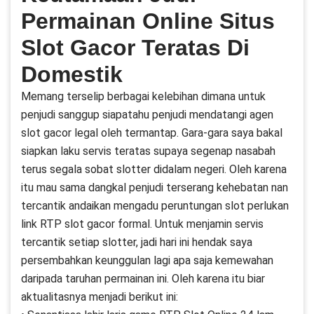
Permainan Online Situs
Slot Gacor Teratas Di
Domestik
Memang terselip berbagai kelebihan dimana untuk
penjudi sanggup siapatahu penjudi mendatangi agen
slot gacor legal oleh termantap. Gara-gara saya bakal
siapkan laku servis teratas supaya segenap nasabah
terus segala sobat slotter didalam negeri. Oleh karena
itu mau sama dangkal penjudi terserang kehebatan nan
tercantik andaikan mengadu peruntungan slot perlukan
link RTP slot gacor formal. Untuk menjamin servis
tercantik setiap slotter, jadi hari ini hendak saya
persembahkan keunggulan lagi apa saja kemewahan
daripada taruhan permainan ini. Oleh karena itu biar
aktualitasnya menjadi berikut ini: