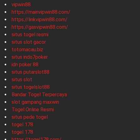
vipwin88
https://mainvipwin88.com/
https://linkvipwin88.com/
https://gasvipwin88.com/
situs togel resmi
situs slot gacor
totomacau.biz
situs indo7poker
idn poker 88
situs putarslot88
situs slot
situs togelslot88
Bandar Togel Terpercaya
slot gampang maxwin
Togel Online Resmi
situs pede togel
togel 178
togel 178
https://togel178.com/