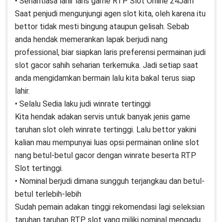
• Senantiasa lahir laris game RTP Slot Online 24Jam
Saat penjudi mengunjungi agen slot kita, oleh karena itu
bettor tidak mesti bingung ataupun gelisah. Sebab
anda hendak memerankan lapak berjudi nang
professional, biar siapkan laris preferensi permainan judi
slot gacor sahih seharian terkemuka. Jadi setiap saat
anda mengidamkan bermain lalu kita bakal terus siap
lahir.
• Selalu Sedia laku judi winrate tertinggi
Kita hendak adakan servis untuk banyak jenis game
taruhan slot oleh winrate tertinggi. Lalu bettor yakini
kalian mau mempunyai luas opsi permainan online slot
nang betul-betul gacor dengan winrate beserta RTP
Slot tertinggi.
• Nominal berjudi dimana sungguh terjangkau dan betul-
betul terlebih-lebih
Sudah pemain adakan tinggi rekomendasi lagi seleksian
taruhan taruhan RTP slot yang miliki nominal mengadu