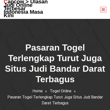
Capcow > Ulasan
Skip
Judi Online
Terbesar
to
Indonesia Masa
content
Kini
Pasaran Togel
Terlengkap Turut Juga
Situs Judi Bandar Darat
Terbagus
Home
Togel Online
Pasaran Togel Terlengkap Turut Juga Situs Judi Bandar
Darat Terbagus