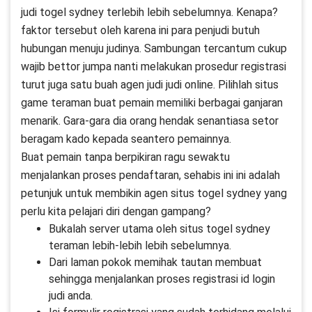
judi togel sydney terlebih lebih sebelumnya. Kenapa?
faktor tersebut oleh karena ini para penjudi butuh
hubungan menuju judinya. Sambungan tercantum cukup
wajib bettor jumpa nanti melakukan prosedur registrasi
turut juga satu buah agen judi judi online. Pilihlah situs
game teraman buat pemain memiliki berbagai ganjaran
menarik. Gara-gara dia orang hendak senantiasa setor
beragam kado kepada seantero pemainnya.
Buat pemain tanpa berpikiran ragu sewaktu
menjalankan proses pendaftaran, sehabis ini ini adalah
petunjuk untuk membikin agen situs togel sydney yang
perlu kita pelajari diri dengan gampang?
Bukalah server utama oleh situs togel sydney
teraman lebih-lebih lebih sebelumnya.
Dari laman pokok memihak tautan membuat
sehingga menjalankan proses registrasi id login
judi anda.