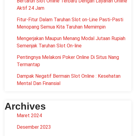
Bertaruh Slot Online Terbaru Dengan Layanan Online
Aktif 24 Jam
Fitur-Fitur Dalam Taruhan Slot on-Line Pasti-Pasti
Menopang Semua Kita Taruhan Memimpin
Mengerjakan Maupun Menang Modal Jutaan Rupiah
Semenjak Taruhan Slot On-line
Pentingnya Melakoni Poker Online Di Situs Nang
Termantap
Dampak Negatif Bermain Slot Online : Kesehatan
Mental Dan Finansial
Archives
Maret 2024
Desember 2023