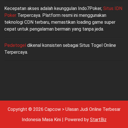
Kecepatan akses adalah keunggulan Indo7Poker,
Situs IDN
Poker
Terpercaya. Platform resmi ini menggunakan
teknologi CDN terbaru, memastikan loading game super
cepat untuk pengalaman bermain yang tanpa jeda.
Pedetogel
dikenal konsisten sebagai Situs Togel Online
Terpercaya.
Copyright © 2026 Capcow > Ulasan Judi Online Terbesar
Indonesia Masa Kini | Powered by
StartBiz