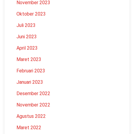
November 2023
Oktober 2023
Juli 2023
Juni 2023
April 2023
Maret 2023
Februari 2023
Januari 2023
Desember 2022
November 2022
Agustus 2022
Maret 2022