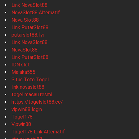
Link NovaSlot88
NovaSlot88 Alternatif
Nova Slot88
Link PutarSlot88
putarslot88.fyi
Link NovaSlot88
NovaSlot88
Link PutarSlot88
IDN slot
Malaka555
Situs Toto Togel
link novaslot88
togel macau resmi
https://togelslot88.cc/
vipwin88 login
Togel178
Vipwin88
Togel178 Link Alternatif