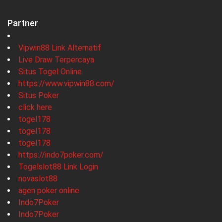
Partner
Vipwin88 Link Alternatif
Live Draw Terpercaya
Situs Togel Online
https://www.vipwin88.com/
Situs Poker
click here
togel178
togel178
togel178
https://indo7poker.com/
Togelslot88 Link Login
novaslot88
agen poker online
Indo7Poker
Indo7Poker